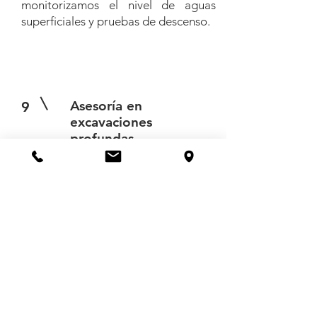
monitorizamos el nivel de aguas
superficiales y pruebas de descenso.
Asesoría en
9
excavaciones
profundas
Las excavaciones profundas son
costosas y conllevan riesgos
importantes, sin embargo, son
indispensables en proyectos que
alojan sótanos. Con nuestra asesoría
determinamos la mejor forma de
proceder para que las paredes de la
excavación sean siempre seguras y
su realización sea económica.